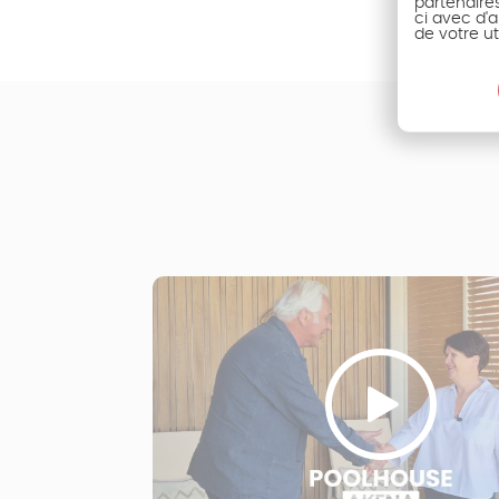
partenaire
Ambassadeu
ci avec d'a
de votre ut
riser