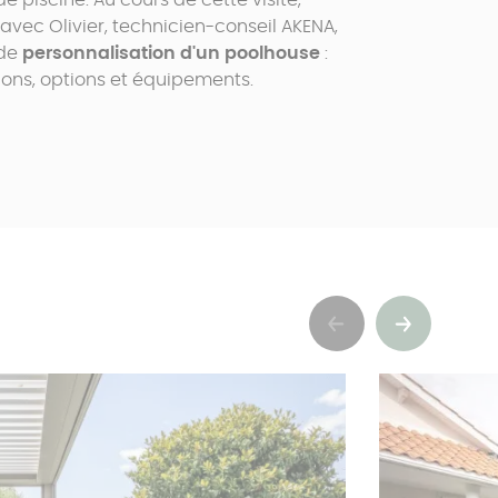
e piscine. Au cours de cette visite,
ec Olivier, technicien-conseil AKENA,
 de
personnalisation d'un poolhouse
:
tions, options et équipements.
Précédent
Suivant