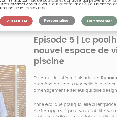
s de médias sociaux, de publicité et d'analyse, qui peuvent combi
r AKENA, journaliste et présentateur spécialiste habitat
utres informations que vous leur avez fournies ou qu'ils ont colle
ilisation de leurs services.
Personnaliser
Tout refuser
Tout accepter
Episode 5 | Le pool
nouvel espace de vi
piscine
Dans ce cinquième épisode des
Rencon
emmène près de La Rochelle à la découv
aménagement extérieur qui allie
design,
Anne explique pourquoi elle a remplacé
AKENA, apprécié pour sa durabilité, son