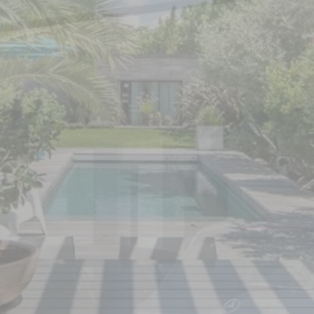
Prix pergola à
toit fixe
Prix pergola à
toit plat