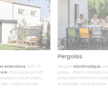
Pergolas
et extensions
ELITE 70
Pergola
bioclimatique
, pe
sure
, chaque projet est
préau... Akena s'adapte à 
extension toiture plate,
proposant différents mod
, des couleurs et des
et protéger votre terrasse.