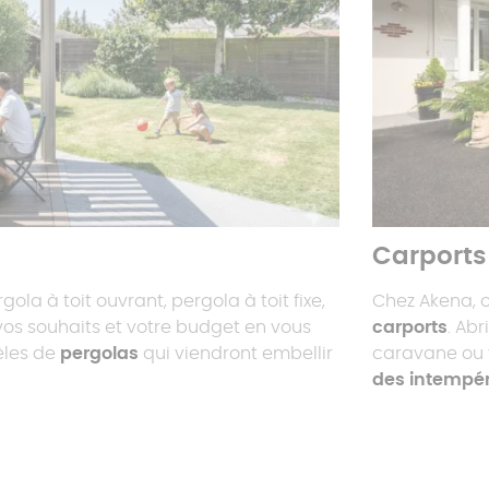
Carports
rgola à toit ouvrant, pergola à toit fixe,
Chez Akena, 
vos souhaits et votre budget en vous
carports
. Abr
èles de
pergolas
qui viendront embellir
caravane ou t
des intempér