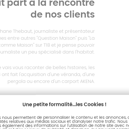
 part à la rencontre
de nos clients
éphane Thebaut, journaliste et présentateur
es entre autres "Question Maison" puis "La
 comme Maison" sur T18 et je pense pouvoir
ournaliste un peu spécialisé dans l'habitat.
e vais vous raconter de belles histoires, les
i ont fait l'acquisition d'une véranda, d'une
pergola ou encore d'un carport AKENA.
ir-faire de ses équipes et la maîtrise de la
personne. Ce que je vais vous présenter en
Une petite formalité...les Cookies !
e changements de vie. Bonne découverte.
s nous permettent de personnaliser le contenu et les annonces, d'
ités relatives aux médias sociaux et d'analyser notre trafic. Nous
Stéphane Thebaut
également des informations sur l'utilisation de notre site avec 