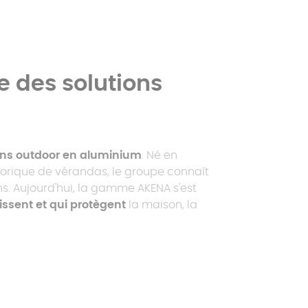
e des solutions
ons outdoor en aluminium
. Né en
storique de vérandas, le groupe connaît
. Aujourd'hui, la gamme AKENA s'est
issent et qui protègent
la maison, la