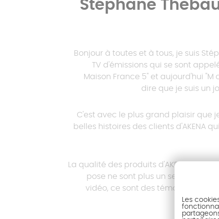
Stéphane Thebaut
Bonjour à toutes et à tous, je suis St
TV d'émissions qui se sont appelé
Maison France 5" et aujourd'hui "M
dire que je suis un j
C'est avec le plus grand plaisir que j
belles histoires des clients d'AKENA qu
La qualité des produits d'AKENA, le savo
pose ne sont plus un secret pour 
vidéo, ce sont des témoignages d
Les cookie
fonctionnal
partageons 